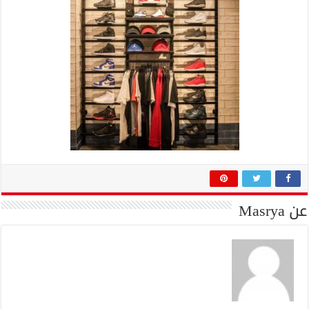
عن Masrya