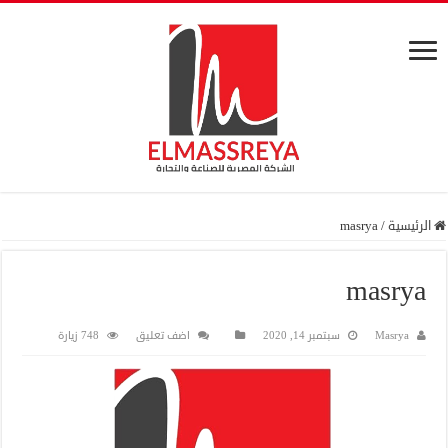
الرئيسية
/
masrya
masrya
Masrya
سبتمبر 14, 2020
اضف تعليق
748 زيارة