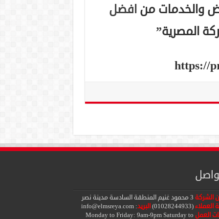
وض والخدمات من
افضل
كة المصرية”
https://
واصل
ن الشركة
3 محمود غنيم المنطقة السادسة مدينة نصر
 العملاء
(01028244933)
البريد
:
info@elmsreya.com
ت العمل
Monday to Friday: 9am-9pm Saturday to